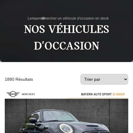
Lempereur
Chercher un véhicule d'occasion en stock
>
NOS VÉHICULES
D'OCCASION
1880 Résultats