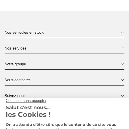
MINI SAINT-OMER
Zone Commerciale Auchan - 2 Avenue Yves
Nos véhicules en stock
Montand, 62510 ARQUES
Nos services
MINI VALENCIENNES
Notre groupe
310 Rue Etienne Lenoir - BP1, 59494 PETITE-
Nous contacter
FORET
Suivez-nous
Pages légales