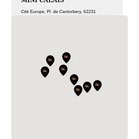
MINI CALAIS
Cité Europe, Pl. de Cantorbery, 62231
COQUELLES
MINI DECHY
Zone Commerciale du Luc - Rue Barack
Obama, 59187 DECHY
MINI DUNKERQUE
48 bis route de Bergues, 59210
COUDEKERQUE-BRANCHE